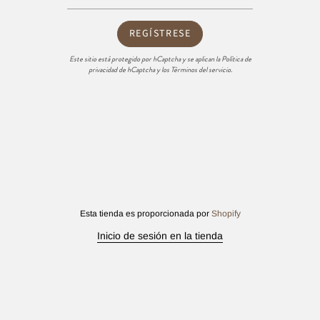
REGÍSTRESE
Este sitio está protegido por hCaptcha y se aplican
la Política de
privacidad de hCaptcha
y los
Términos del servicio.
Esta tienda es proporcionada por
Shopify
Inicio de sesión en la tienda